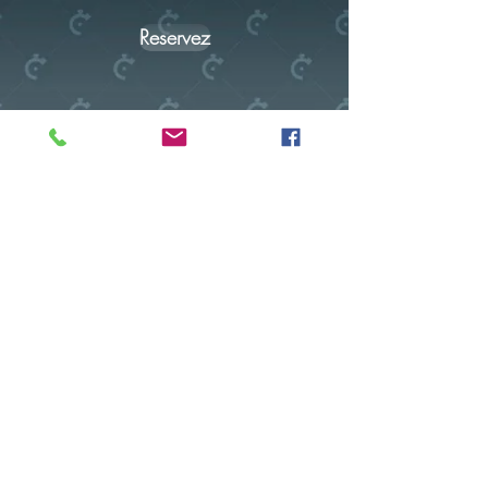
Reservez
Escape Game Saumur, Maine-et-Loire
(49)
Depuis 2016, Privacy Escape vous propose des escape
game. Venez vous divertir dans notre établissement au 1
impasse des pâtureaux 49400 SAUMUR, Maine-et-Loire
(49)
Nous contacter
FAQ
Scénarios adultes
Offrir un scénario
Team Building
Réserver
Franchise
CGV
Blog
Notre Escape Game Saumur se situe à une
distance de :
Saumur: 3 min