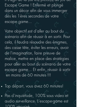
Escape Game ! Enfermé et plongé
dans un
décor afin
de
vous
immerger
dès les 1ères secondes de votre
escape game...
Votre objectif est d'aller au bout du
scénario afin de réussir à en sortir. Pour
cela, il faudra résoudre des énigmes,
des casse tête, éviter les erreurs, avoir
de l'imagination, faire preuve de
malice, mettre en place des stratégies
pour aller au bout du scénario de votre
escape game... Et enfin, réussir à sortir
en moins de 60 minutes !!!
Top
départ, vous avez 60 minutes!
Pas d'inquiétude, 100% sous video et
audio surveillance.
L'escape-game est
100% sécurisé