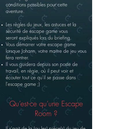
conditions possibles pour cette
aventure.
Les règles du jeux, les astuces et la
sécurité de escape game vous
seront
expliqués lors du briefing.
Vous démarrer votre escape game
lorsque Johann, votre maitre de jeu vous
fera rentrer.
Il vous guidera depuis son poste de
travail, en régie, où il peut voir et
écouter tout ce qu'il se passe dans
l'escape game ;)
Qu’est-ce qu’une Escape
Room ?
Il s'agit de la (ou les)
pièce(s)
du jeu de