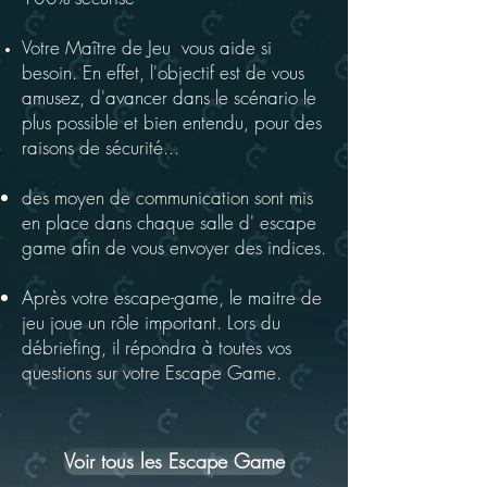
Votre Maître de Jeu vous aide si
besoin. En effet, l'objectif est de vous
amusez
, d'avancer dans le scénario le
plus possible et bien entendu, pour des
raisons de sécurité...
des moyen de communication sont mis
en place dans chaque salle d' escape
game afin de vous envoyer des indices.
Après votre escape-game, le maitre de
jeu joue un rôle important. Lors du
débriefing, il répondra à toutes vos
questions sur votre Escape Game.
Voir tous les Escape Game