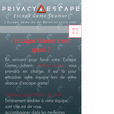
Escape Game Saumur
L'Escape Game du de Maine-et-Loire (49)
ME
NU
l'Escape Game c'est
quoi ?
En arrivant pour faire votre Escape
Game, Johann,
Maître du Jeu
vous
prendra en charge. Il
est là pour
encadrer votre équipe lors de votre
séance d'escape game!
Qu’est-ce qu’un Maître du Jeu ? :
Entièrement
dédiée à votre équipe,
sont rôle est de vous
accompagner
dans les meilleures